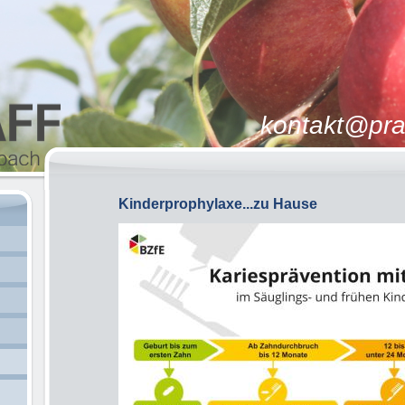
02226
ntakt@praxis-rhei
Kinderprophylaxe...zu Hause