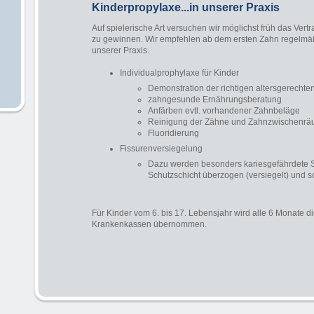
Kinderpropylaxe...in unserer Praxis
Auf spielerische Art versuchen wir möglichst früh das Vert
zu gewinnen. Wir empfehlen ab dem ersten Zahn regelmä
unserer Praxis.
Individualprophylaxe für Kinder
Demonstration der richtigen altersgerechte
zahngesunde Ernährungsberatung
Anfärben evtl. vorhandener Zahnbeläge
Reinigung der Zähne und Zahnzwischenräum
Fluoridierung
Fissurenversiegelung
Dazu werden besonders kariesgefährdete St
Schutzschicht überzogen (versiegelt) und so
Für Kinder vom 6. bis 17. Lebensjahr wird alle 6 Monate d
Krankenkassen übernommen.