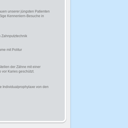
rauen unserer jüngsten Patienten
ßige Kennenlern-Besuche in
n Zahnputztechnik
e mit Politur
ellen der Zähne mit einer
 vor Karies geschützt.
ie Individualprophylaxe von den