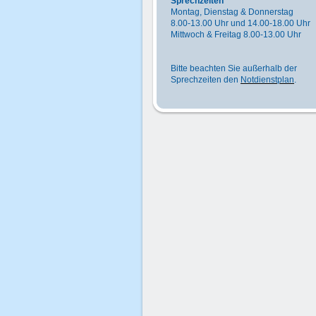
Sprechzeiten
Montag, Dienstag & Donnerstag
8.00-13.00 Uhr und 14.00-18.00 Uhr
Mittwoch & Freitag 8.00-13.00 Uhr
Bitte beachten Sie außerhalb der
Sprechzeiten den
Notdienstplan
.