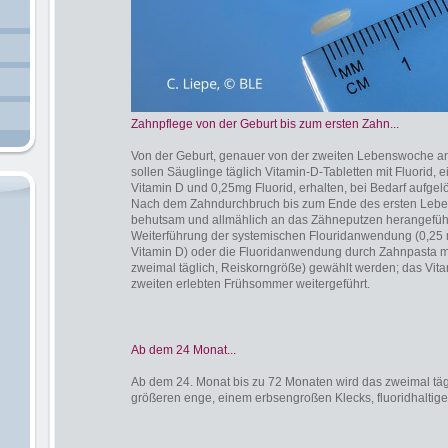
Zahnpflege von der Geburt bis zum ersten Zahn...
Von der Geburt, genauer von der zweiten Lebenswoche a
sollen Säuglinge täglich Vitamin-D-Tabletten mit Fluorid, 
Vitamin D und 0,25mg Fluorid, erhalten, bei Bedarf aufgel
Nach dem Zahndurchbruch bis zum Ende des ersten Leben
behutsam und allmählich an das Zähneputzen herangeführt
Weiterführung der systemischen Flouridanwendung (0,25 m
Vitamin D) oder die Fluoridanwendung durch Zahnpasta mi
zweimal täglich, Reiskorngröße) gewählt werden; das Vit
zweiten erlebten Frühsommer weitergeführt.
Ab dem 24 Monat...
Ab dem 24. Monat bis zu 72 Monaten wird das zweimal täg
größeren enge, einem erbsengroßen Klecks, fluoridhaltiger